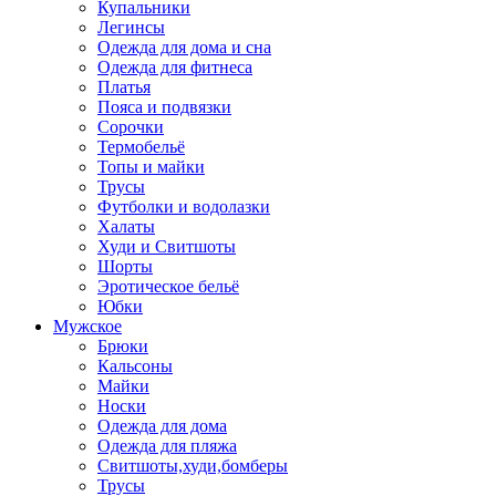
Купальники
Легинсы
Одежда для дома и сна
Одежда для фитнеса
Платья
Пояса и подвязки
Сорочки
Термобельё
Топы и майки
Трусы
Футболки и водолазки
Халаты
Худи и Свитшоты
Шорты
Эротическое бельё
Юбки
Мужское
Брюки
Кальсоны
Майки
Носки
Одежда для дома
Одежда для пляжа
Свитшоты,худи,бомберы
Трусы