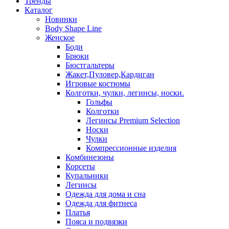
Тренды
Каталог
Новинки
Body Shape Line
Женское
Боди
Брюки
Бюстгальтеры
Жакет,Пуловер,Кардиган
Игровые костюмы
Колготки, чулки, легинсы, носки.
Гольфы
Колготки
Легинсы Premium Selection
Носки
Чулки
Компрессионные изделия
Комбинезоны
Корсеты
Купальники
Легинсы
Одежда для дома и сна
Одежда для фитнеса
Платья
Пояса и подвязки