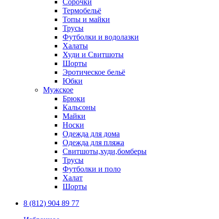
Сорочки
Термобельё
Топы и майки
Трусы
Футболки и водолазки
Халаты
Худи и Свитшоты
Шорты
Эротическое бельё
Юбки
Мужское
Брюки
Кальсоны
Майки
Носки
Одежда для дома
Одежда для пляжа
Свитшоты,худи,бомберы
Трусы
Футболки и поло
Халат
Шорты
8 (812) 904 89 77