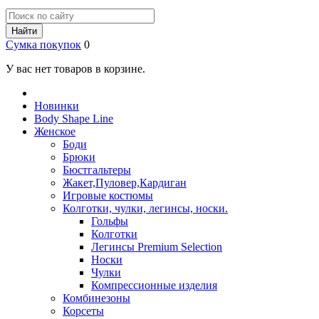
Найти
Сумка покупок
0
У вас нет товаров в корзине.
Новинки
Body Shape Line
Женское
Боди
Брюки
Бюстгальтеры
Жакет,Пуловер,Кардиган
Игровые костюмы
Колготки, чулки, легинсы, носки.
Гольфы
Колготки
Легинсы Premium Selection
Носки
Чулки
Компрессионные изделия
Комбинезоны
Корсеты