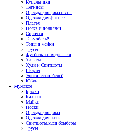
Купальники
Легинсы
Одежда для дома и сна
Одежда для фитнеса
Платья
Пояса и подвязки
Сорочки
Термобельё
Топы и майки
Трусы
Футболки и водолазки
Халаты
Худи и Свитшоты
Шорты
Эротическое бельё
Юбки
Мужское
Брюки
Кальсоны
Майки
Носки
Одежда для дома
Одежда для пляжа
Свитшоты,худи,бомберы
Трусы