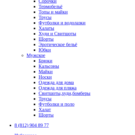
Сорочки
Термобельё
Топы и майки
Трусы
Футболки и водолазки
Халаты
Худи и Свитшоты
Шорты
Эротическое бельё
Юбки
Мужское
Брюки
Кальсоны
Майки
Носки
Одежда для дома
Одежда для пляжа
Свитшоты,худи,бомберы
Трусы
Футболки и поло
Халат
Шорты
8 (812) 904 89 77