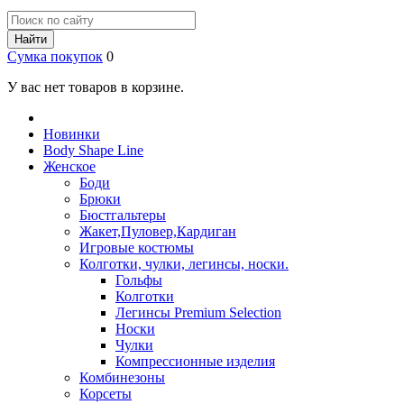
Найти
Сумка покупок
0
У вас нет товаров в корзине.
Новинки
Body Shape Line
Женское
Боди
Брюки
Бюстгальтеры
Жакет,Пуловер,Кардиган
Игровые костюмы
Колготки, чулки, легинсы, носки.
Гольфы
Колготки
Легинсы Premium Selection
Носки
Чулки
Компрессионные изделия
Комбинезоны
Корсеты