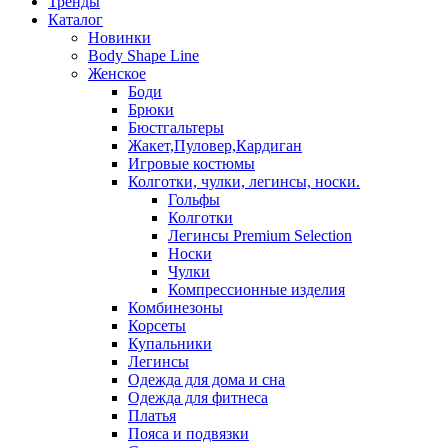
Тренды
Каталог
Новинки
Body Shape Line
Женское
Боди
Брюки
Бюстгальтеры
Жакет,Пуловер,Кардиган
Игровые костюмы
Колготки, чулки, легинсы, носки.
Гольфы
Колготки
Легинсы Premium Selection
Носки
Чулки
Компрессионные изделия
Комбинезоны
Корсеты
Купальники
Легинсы
Одежда для дома и сна
Одежда для фитнеса
Платья
Пояса и подвязки