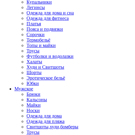
Купальники
Легинсы
Одежда для дома и сна
Одежда для фитнеса
Платья
Пояса и подвязки
Сорочки
Термобельё
Топы и майки
Трусы
Футболки и водолазки
Халаты
Худи и Свитшоты
Шорты
Эротическое бельё
Юбки
Мужское
Брюки
Кальсоны
Майки
Носки
Одежда для дома
Одежда для пляжа
Свитшоты,худи,бомберы
Трусы