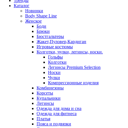
Тренды
Каталог
Новинки
Body Shape Line
Женское
Боди
Брюки
Бюстгальтеры
Жакет,Пуловер,Кардиган
Игровые костюмы
Колготки, чулки, легинсы, носки.
Гольфы
Колготки
Легинсы Premium Selection
Носки
Чулки
Компрессионные изделия
Комбинезоны
Корсеты
Купальники
Легинсы
Одежда для дома и сна
Одежда для фитнеса
Платья
Пояса и подвязки