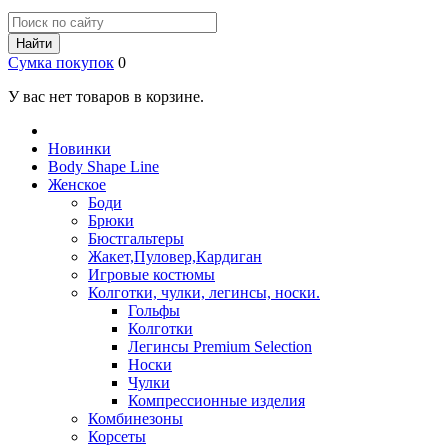
Найти
Сумка покупок
0
У вас нет товаров в корзине.
Новинки
Body Shape Line
Женское
Боди
Брюки
Бюстгальтеры
Жакет,Пуловер,Кардиган
Игровые костюмы
Колготки, чулки, легинсы, носки.
Гольфы
Колготки
Легинсы Premium Selection
Носки
Чулки
Компрессионные изделия
Комбинезоны
Корсеты