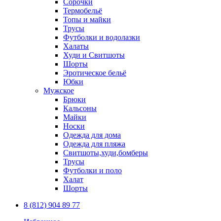
Сорочки
Термобельё
Топы и майки
Трусы
Футболки и водолазки
Халаты
Худи и Свитшоты
Шорты
Эротическое бельё
Юбки
Мужское
Брюки
Кальсоны
Майки
Носки
Одежда для дома
Одежда для пляжа
Свитшоты,худи,бомберы
Трусы
Футболки и поло
Халат
Шорты
8 (812) 904 89 77