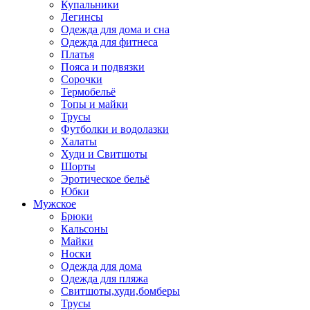
Купальники
Легинсы
Одежда для дома и сна
Одежда для фитнеса
Платья
Пояса и подвязки
Сорочки
Термобельё
Топы и майки
Трусы
Футболки и водолазки
Халаты
Худи и Свитшоты
Шорты
Эротическое бельё
Юбки
Мужское
Брюки
Кальсоны
Майки
Носки
Одежда для дома
Одежда для пляжа
Свитшоты,худи,бомберы
Трусы