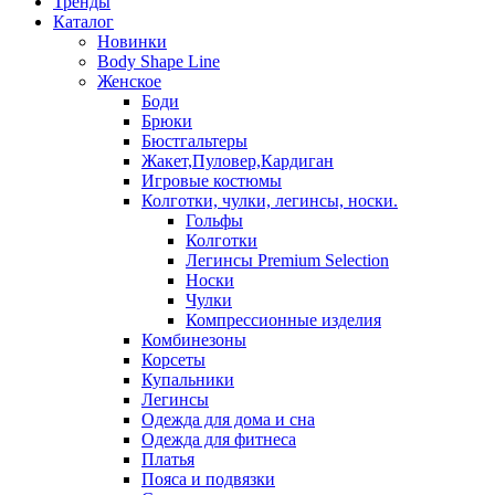
Тренды
Каталог
Новинки
Body Shape Line
Женское
Боди
Брюки
Бюстгальтеры
Жакет,Пуловер,Кардиган
Игровые костюмы
Колготки, чулки, легинсы, носки.
Гольфы
Колготки
Легинсы Premium Selection
Носки
Чулки
Компрессионные изделия
Комбинезоны
Корсеты
Купальники
Легинсы
Одежда для дома и сна
Одежда для фитнеса
Платья
Пояса и подвязки