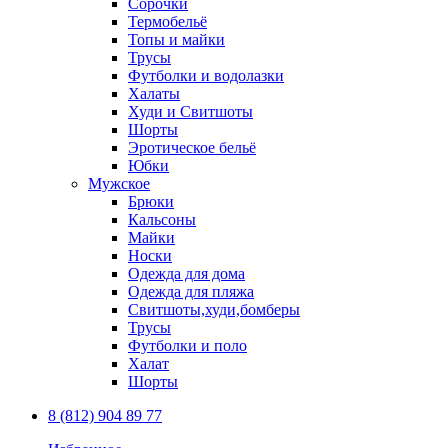
Сорочки
Термобельё
Топы и майки
Трусы
Футболки и водолазки
Халаты
Худи и Свитшоты
Шорты
Эротическое бельё
Юбки
Мужское
Брюки
Кальсоны
Майки
Носки
Одежда для дома
Одежда для пляжа
Свитшоты,худи,бомберы
Трусы
Футболки и поло
Халат
Шорты
8 (812) 904 89 77