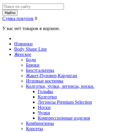
Найти
Сумка покупок
0
У вас нет товаров в корзине.
Новинки
Body Shape Line
Женское
Боди
Брюки
Бюстгальтеры
Жакет,Пуловер,Кардиган
Игровые костюмы
Колготки, чулки, легинсы, носки.
Гольфы
Колготки
Легинсы Premium Selection
Носки
Чулки
Компрессионные изделия
Комбинезоны
Корсеты