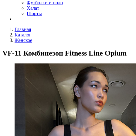
Футболки и поло
Халат
Шорты
Главная
Каталог
Женское
VF-11 Комбинезон Fitness Line Opium