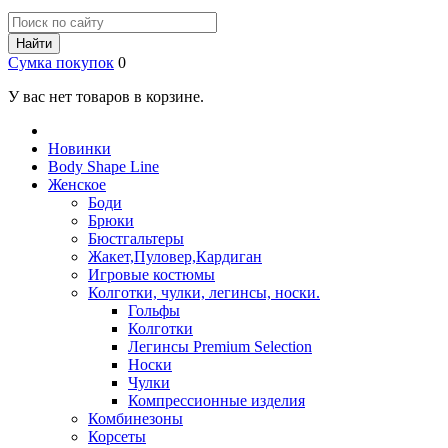
Найти
Сумка покупок
0
У вас нет товаров в корзине.
Новинки
Body Shape Line
Женское
Боди
Брюки
Бюстгальтеры
Жакет,Пуловер,Кардиган
Игровые костюмы
Колготки, чулки, легинсы, носки.
Гольфы
Колготки
Легинсы Premium Selection
Носки
Чулки
Компрессионные изделия
Комбинезоны
Корсеты