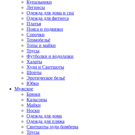
Купальники
Легинсы
Одежда для дома и сна
Одежда для фитнеса
Платья
Пояса и подвязки
Сорочки
Термобельё
Топы и майки
Трусы
Футболки и водолазки
Халаты
Худи и Свитшоты
Шорты
Эротическое бельё
Юбки
Мужское
Брюки
Кальсоны
Майки
Носки
Одежда для дома
Одежда для пляжа
Свитшоты,худи,бомберы
Трусы