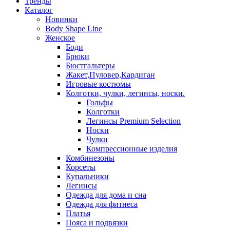
Тренды
Каталог
Новинки
Body Shape Line
Женское
Боди
Брюки
Бюстгальтеры
Жакет,Пуловер,Кардиган
Игровые костюмы
Колготки, чулки, легинсы, носки.
Гольфы
Колготки
Легинсы Premium Selection
Носки
Чулки
Компрессионные изделия
Комбинезоны
Корсеты
Купальники
Легинсы
Одежда для дома и сна
Одежда для фитнеса
Платья
Пояса и подвязки