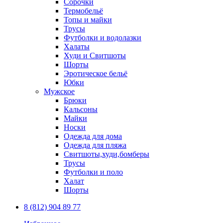
Сорочки
Термобельё
Топы и майки
Трусы
Футболки и водолазки
Халаты
Худи и Свитшоты
Шорты
Эротическое бельё
Юбки
Мужское
Брюки
Кальсоны
Майки
Носки
Одежда для дома
Одежда для пляжа
Свитшоты,худи,бомберы
Трусы
Футболки и поло
Халат
Шорты
8 (812) 904 89 77