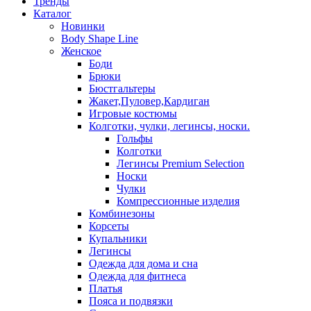
Тренды
Каталог
Новинки
Body Shape Line
Женское
Боди
Брюки
Бюстгальтеры
Жакет,Пуловер,Кардиган
Игровые костюмы
Колготки, чулки, легинсы, носки.
Гольфы
Колготки
Легинсы Premium Selection
Носки
Чулки
Компрессионные изделия
Комбинезоны
Корсеты
Купальники
Легинсы
Одежда для дома и сна
Одежда для фитнеса
Платья
Пояса и подвязки