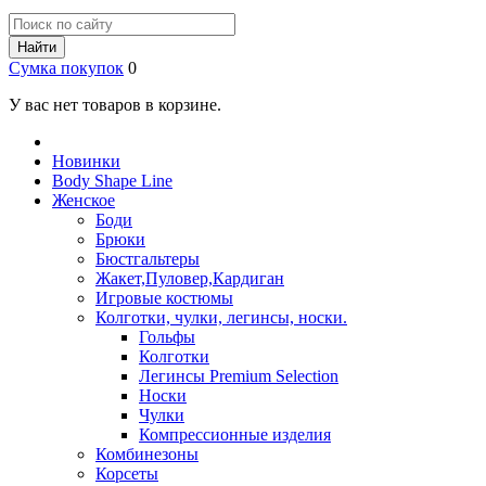
Найти
Сумка покупок
0
У вас нет товаров в корзине.
Новинки
Body Shape Line
Женское
Боди
Брюки
Бюстгальтеры
Жакет,Пуловер,Кардиган
Игровые костюмы
Колготки, чулки, легинсы, носки.
Гольфы
Колготки
Легинсы Premium Selection
Носки
Чулки
Компрессионные изделия
Комбинезоны
Корсеты