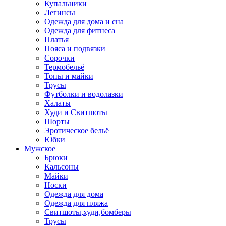
Купальники
Легинсы
Одежда для дома и сна
Одежда для фитнеса
Платья
Пояса и подвязки
Сорочки
Термобельё
Топы и майки
Трусы
Футболки и водолазки
Халаты
Худи и Свитшоты
Шорты
Эротическое бельё
Юбки
Мужское
Брюки
Кальсоны
Майки
Носки
Одежда для дома
Одежда для пляжа
Свитшоты,худи,бомберы
Трусы