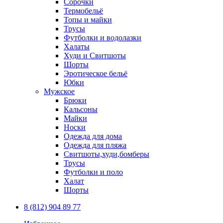
Сорочки
Термобельё
Топы и майки
Трусы
Футболки и водолазки
Халаты
Худи и Свитшоты
Шорты
Эротическое бельё
Юбки
Мужское
Брюки
Кальсоны
Майки
Носки
Одежда для дома
Одежда для пляжа
Свитшоты,худи,бомберы
Трусы
Футболки и поло
Халат
Шорты
8 (812) 904 89 77