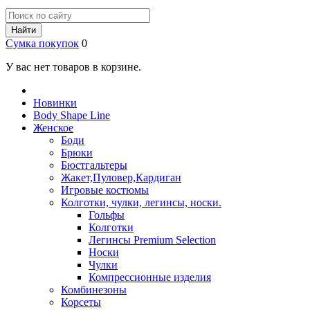
Найти
Сумка покупок
0
У вас нет товаров в корзине.
Новинки
Body Shape Line
Женское
Боди
Брюки
Бюстгальтеры
Жакет,Пуловер,Кардиган
Игровые костюмы
Колготки, чулки, легинсы, носки.
Гольфы
Колготки
Легинсы Premium Selection
Носки
Чулки
Компрессионные изделия
Комбинезоны
Корсеты