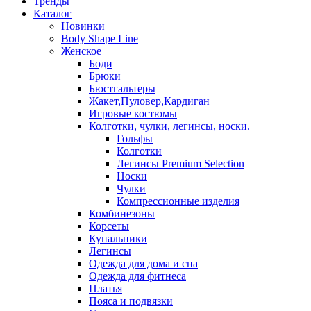
Тренды
Каталог
Новинки
Body Shape Line
Женское
Боди
Брюки
Бюстгальтеры
Жакет,Пуловер,Кардиган
Игровые костюмы
Колготки, чулки, легинсы, носки.
Гольфы
Колготки
Легинсы Premium Selection
Носки
Чулки
Компрессионные изделия
Комбинезоны
Корсеты
Купальники
Легинсы
Одежда для дома и сна
Одежда для фитнеса
Платья
Пояса и подвязки