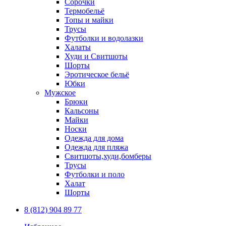
Сорочки
Термобельё
Топы и майки
Трусы
Футболки и водолазки
Халаты
Худи и Свитшоты
Шорты
Эротическое бельё
Юбки
Мужское
Брюки
Кальсоны
Майки
Носки
Одежда для дома
Одежда для пляжа
Свитшоты,худи,бомберы
Трусы
Футболки и поло
Халат
Шорты
8 (812) 904 89 77