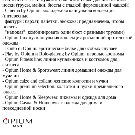
носки (трусы, майки, бюсты с гладкой формованной чашкой)
- Cinema by Opium: молодежная капсульная коллекция
(интересные
фактуры: бархат, пайетки, экокожа; предназначена, чтобы
носить
"напоказ", комбинировать один бюст с разными трусами)
- Opium Luxury: капсульная коллекция роскошной эротической
одежды
- Istinto di Opium: эротическое белье для особых случаев
- Play by Opium и Role-plaiyng by Opium: игровые костюмы
- Opium Fitness line: линия купальников и костюмов для
фитнеса
- Opium Home & Sportswear: линия домашней одежды для
мужчин
- Opium calze and collant: женские колготки и чулки
- Opium premium selection: колготки и чулки премиального
класса
- Opium Home & Sleepwear: пижамы и одежда для дома
- Opium Casual & Homepwear: одежда для дома и
повседневной носки