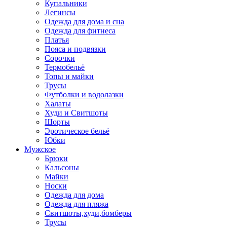
Купальники
Легинсы
Одежда для дома и сна
Одежда для фитнеса
Платья
Пояса и подвязки
Сорочки
Термобельё
Топы и майки
Трусы
Футболки и водолазки
Халаты
Худи и Свитшоты
Шорты
Эротическое бельё
Юбки
Мужское
Брюки
Кальсоны
Майки
Носки
Одежда для дома
Одежда для пляжа
Свитшоты,худи,бомберы
Трусы