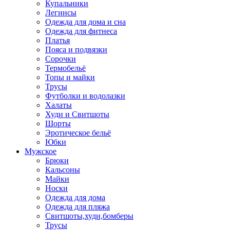
Купальники
Легинсы
Одежда для дома и сна
Одежда для фитнеса
Платья
Пояса и подвязки
Сорочки
Термобельё
Топы и майки
Трусы
Футболки и водолазки
Халаты
Худи и Свитшоты
Шорты
Эротическое бельё
Юбки
Мужское
Брюки
Кальсоны
Майки
Носки
Одежда для дома
Одежда для пляжа
Свитшоты,худи,бомберы
Трусы