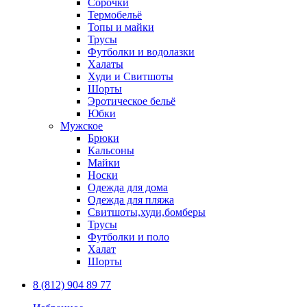
Сорочки
Термобельё
Топы и майки
Трусы
Футболки и водолазки
Халаты
Худи и Свитшоты
Шорты
Эротическое бельё
Юбки
Мужское
Брюки
Кальсоны
Майки
Носки
Одежда для дома
Одежда для пляжа
Свитшоты,худи,бомберы
Трусы
Футболки и поло
Халат
Шорты
8 (812) 904 89 77