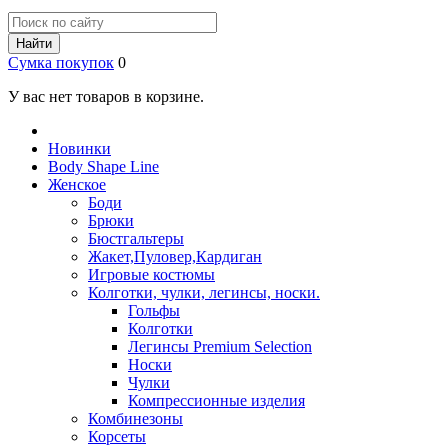
Найти
Сумка покупок
0
У вас нет товаров в корзине.
Новинки
Body Shape Line
Женское
Боди
Брюки
Бюстгальтеры
Жакет,Пуловер,Кардиган
Игровые костюмы
Колготки, чулки, легинсы, носки.
Гольфы
Колготки
Легинсы Premium Selection
Носки
Чулки
Компрессионные изделия
Комбинезоны
Корсеты