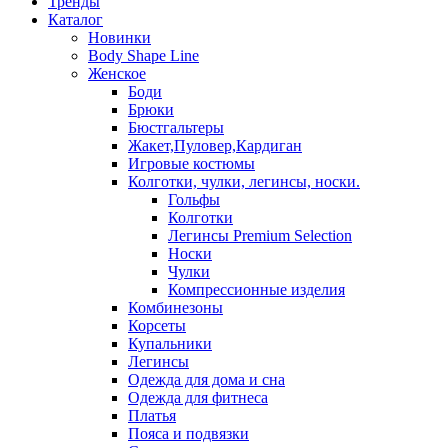
Тренды
Каталог
Новинки
Body Shape Line
Женское
Боди
Брюки
Бюстгальтеры
Жакет,Пуловер,Кардиган
Игровые костюмы
Колготки, чулки, легинсы, носки.
Гольфы
Колготки
Легинсы Premium Selection
Носки
Чулки
Компрессионные изделия
Комбинезоны
Корсеты
Купальники
Легинсы
Одежда для дома и сна
Одежда для фитнеса
Платья
Пояса и подвязки