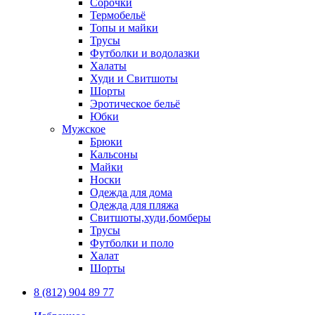
Сорочки
Термобельё
Топы и майки
Трусы
Футболки и водолазки
Халаты
Худи и Свитшоты
Шорты
Эротическое бельё
Юбки
Мужское
Брюки
Кальсоны
Майки
Носки
Одежда для дома
Одежда для пляжа
Свитшоты,худи,бомберы
Трусы
Футболки и поло
Халат
Шорты
8 (812) 904 89 77