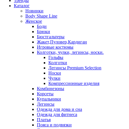
Тренды
Каталог
Новинки
Body Shape Line
Женское
Боди
Брюки
Бюстгальтеры
Жакет,Пуловер,Кардиган
Игровые костюмы
Колготки, чулки, легинсы, носки.
Гольфы
Колготки
Легинсы Premium Selection
Носки
Чулки
Компрессионные изделия
Комбинезоны
Корсеты
Купальники
Легинсы
Одежда для дома и сна
Одежда для фитнеса
Платья
Пояса и подвязки