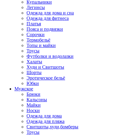
Купальники
Легинсы
Одежда для дома и сна
Одежда для фитнеса
Платья
Пояса и подвязки
Сорочки
Термобельё
Топы и майки
Трусы
Футболки и водолазки
Халаты
Худи и Свитшоты
Шорты
Эротическое бельё
Юбки
Мужское
Брюки
Кальсоны
Майки
Носки
Одежда для дома
Одежда для пляжа
Свитшоты,худи,бомберы
Трусы