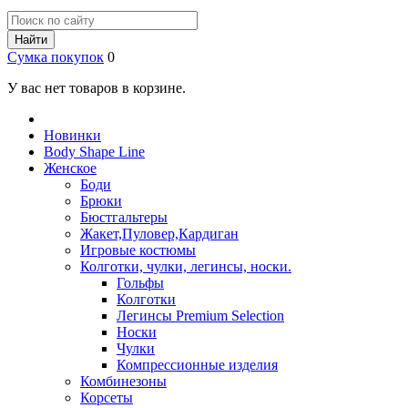
Найти
Сумка покупок
0
У вас нет товаров в корзине.
Новинки
Body Shape Line
Женское
Боди
Брюки
Бюстгальтеры
Жакет,Пуловер,Кардиган
Игровые костюмы
Колготки, чулки, легинсы, носки.
Гольфы
Колготки
Легинсы Premium Selection
Носки
Чулки
Компрессионные изделия
Комбинезоны
Корсеты